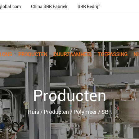
global.com
China SBR Fabriek
SBR Bedrijf
R ONS
PRODUCTEN
DUURZAAMHEID
TOEPASSING
N
Producten
Huis
/
Producten
/
Polymeer
/
SBR