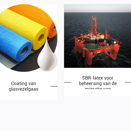
SBR-latex voor
beheersing van de
Coating van
migratie van
glasvezelgaas
gasmigratie bij het
cementeren