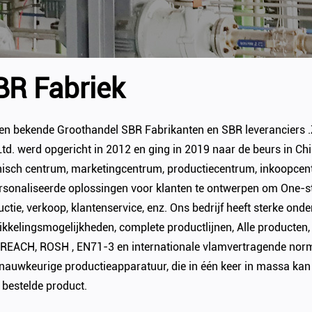
BR Fabriek
een bekende
Groothandel SBR Fabrikanten
en
SBR leveranciers
.
Ltd. werd opgericht in 2012 en ging in 2019 naar de beurs in Chin
nisch centrum, marketingcentrum, productiecentrum, inkoopcen
rsonaliseerde oplossingen voor klanten te ontwerpen om One-sto
ctie, verkoop, klantenservice, enz. Ons bedrijf heeft sterke ond
ikkelingsmogelijkheden, complete productlijnen, Alle producte
 REACH, ROSH , EN71-3 en internationale vlamvertragende nor
 nauwkeurige productieapparatuur, die in één keer in massa ka
 bestelde product.