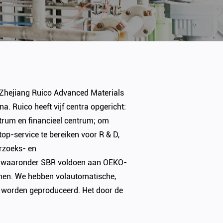
Zhejiang Ruico Advanced Materials
a. Ruico heeft vijf centra opgericht:
trum en financieel centrum; om
p-service te bereiken voor R & D,
erzoeks- en
n, waaronder
SBR
voldoen aan OEKO-
men. We hebben volautomatische,
n worden geproduceerd. Het door de