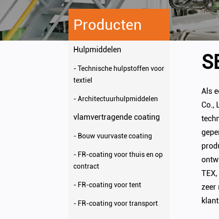
Producten
Hulpmiddelen
S
- Technische hulpstoffen voor
textiel
Als 
- Architectuurhulpmiddelen
Co., 
vlamvertragende coating
tech
gepe
- Bouw vuurvaste coating
produ
- FR-coating voor thuis en op
ontw
contract
TEX,
- FR-coating voor tent
zeer
klant
- FR-coating voor transport