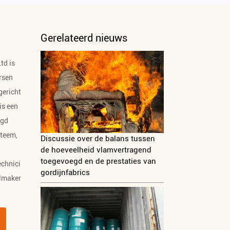
Gerelateerd nieuws
td is
rsen
gericht
is een
agd
teem,
Discussie over de balans tussen
de hoeveelheid vlamvertragend
toegevoegd en de prestaties van
echnici
gordijnfabrics
elmaker