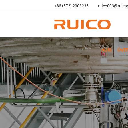
+86 (572) 2903236
ruico003@ruico
HUIS
OVE