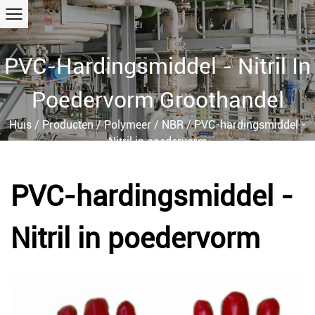
PVC-Hardingsmiddel - Nitril In
Poedervorm Groothandel
Huis
/
Producten
/
Polymeer
/
NBR
/
PVC-hardingsmiddel -
Nitril in poedervorm
PVC-hardingsmiddel -
Nitril in poedervorm